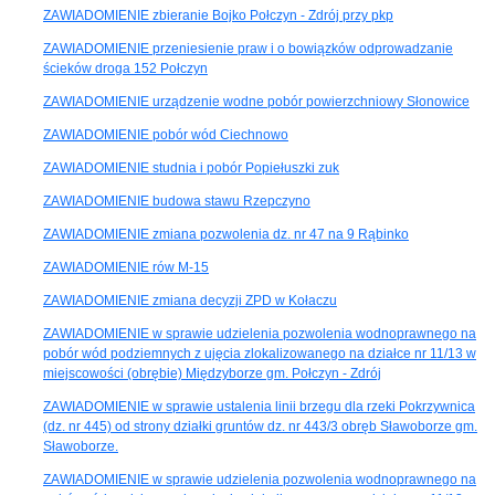
ZAWIADOMIENIE zbieranie Bojko Połczyn - Zdrój przy pkp
ZAWIADOMIENIE przeniesienie praw i o bowiązków odprowadzanie
ścieków droga 152 Połczyn
ZAWIADOMIENIE urządzenie wodne pobór powierzchniowy Słonowice
ZAWIADOMIENIE pobór wód Ciechnowo
ZAWIADOMIENIE studnia i pobór Popiełuszki zuk
ZAWIADOMIENIE budowa stawu Rzepczyno
ZAWIADOMIENIE zmiana pozwolenia dz. nr 47 na 9 Rąbinko
ZAWIADOMIENIE rów M-15
ZAWIADOMIENIE zmiana decyzji ZPD w Kołaczu
ZAWIADOMIENIE w sprawie udzielenia pozwolenia wodnoprawnego na
pobór wód podziemnych z ujęcia zlokalizowanego na działce nr 11/13 w
miejscowości (obrębie) Międzyborze gm. Połczyn - Zdrój
ZAWIADOMIENIE w sprawie ustalenia linii brzegu dla rzeki Pokrzywnica
(dz. nr 445) od strony działki gruntów dz. nr 443/3 obręb Sławoborze gm.
Sławoborze.
ZAWIADOMIENIE w sprawie udzielenia pozwolenia wodnoprawnego na