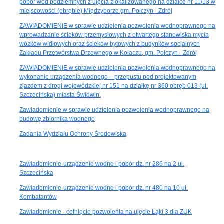
pobór wód podziemnych z ujęcia zlokalizowanego na działce nr 11/13 w
miejscowości (obrębie) Międzyborze gm. Połczyn - Zdrój
ZAWIADOMIENIE w sprawie udzielenia pozwolenia wodnoprawnego na
wprowadzanie ścieków przemysłowych z otwartego stanowiska mycia
wózków widłowych oraz ścieków bytowych z budynków socjalnych
Zakładu Przetwórstwa Drzewnego w Kołaczu, gm. Połczyn - Zdrój
ZAWIADOMIENIE w sprawie udzielenia pozwolenia wodnoprawnego na
wykonanie urządzenia wodnego – przepustu pod projektowanym
zjazdem z drogi wojewódzkiej nr 151 na działkę nr 360 obręb 013 (ul.
Szczecińska) miasta Świdwin.
Zawiadomienie w sprawie udzielenia pozwolenia wodnoprawnego na
budowę zbiornika wodnego
Zadania Wydziału Ochrony Środowiska
Zawiadomienie-urządzenie wodne i pobór dz. nr 286 na 2 ul.
Szczecińska
Zawiadomienie-urządzenie wodne i pobór dz. nr 480 na 10 ul.
Kombatantów
Zawiadomienie - cofnięcie pozwolenia na ujęcie Łąki 3 dla ZUK