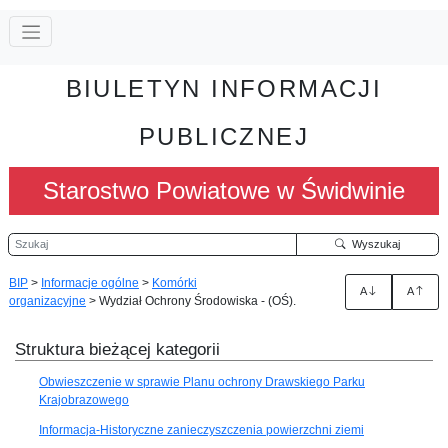
BIULETYN INFORMACJI
PUBLICZNEJ
Starostwo Powiatowe w Świdwinie
Szukaj
Wyszukaj
BIP
>
Informacje ogólne
>
Komórki
A
A
organizacyjne
>
Wydział Ochrony Środowiska - (OŚ).
Struktura bieżącej kategorii
Obwieszczenie w sprawie Planu ochrony Drawskiego Parku
Krajobrazowego
Informacja-Historyczne zanieczyszczenia powierzchni ziemi