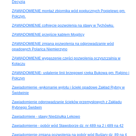
Decyzja
ZAWIADOMIENIE montaż zbiornika wód popłucznych Popielewo gm.
Połczyn.
ZAWIADOMIENIE cofnięcie pozwolenia na stawy w Tychówku.
ZAWIADOMIENIE przejście kablem Mogilicy
ZAWIADOMIENIE zmiana pozwolenia na odprowadzanie wód
opadowych Polarica Niemierzyno
ZAWIADOMIENIE wygaszenie części pozwolenia oczyszczalnia w
Kołaczu
ZAWIADOMIENIE- ustalenie linii brzegowej rzeka Bukowa gm. Rąbino i
Połczyn
Zawiadomienie -wykonanie wylotu i ścieki opadowe Zakład Rybny w
Świdwinie
Zawiadomienie odprowadzanie ścieków przemysłowych z Zakładu
Rybnego Świdwin
Zawiadomieie - stawy Niedziułka Lekowo
Zawiadomienie - pobór wód Sławoborze dz. nr 489 na 2 i 489 na 42
Zawiadomienie-zmiana pozwolenia na pobór wód Buślary dz. 89 na 4