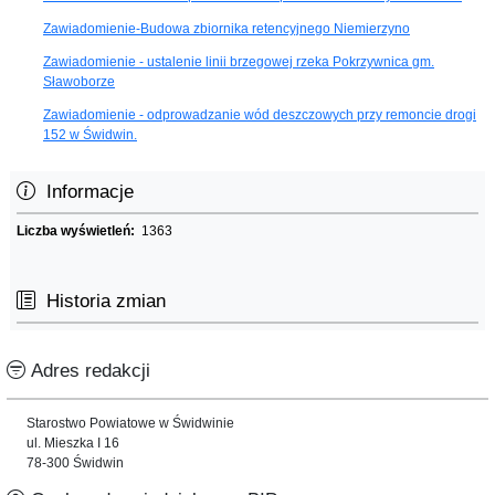
Zawiadomienie-Budowa zbiornika retencyjnego Niemierzyno
Zawiadomienie - ustalenie linii brzegowej rzeka Pokrzywnica gm.
Sławoborze
Zawiadomienie - odprowadzanie wód deszczowych przy remoncie drogi
152 w Świdwin.
Informacje
Liczba wyświetleń:
1363
Historia zmian
Adres redakcji
Starostwo Powiatowe w Świdwinie
ul. Mieszka I 16
78-300 Świdwin