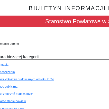
BIULETYN INFORMACJI
Starostwo Powiatowe w 
ormacje ogólne
ura bieżącej kategorii
ormacja
ieszczenia
estr Zgłoszeń budowlanych od roku 2024
oc publiczna
str zgłoszeń budowlanych
ort o stanie powiatu
ory samorządowe