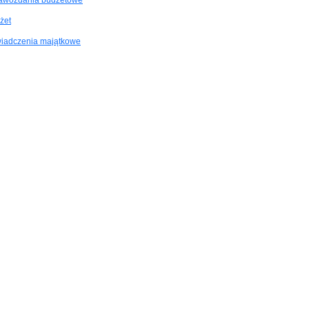
awozdania budżetowe
żet
iadczenia majątkowe