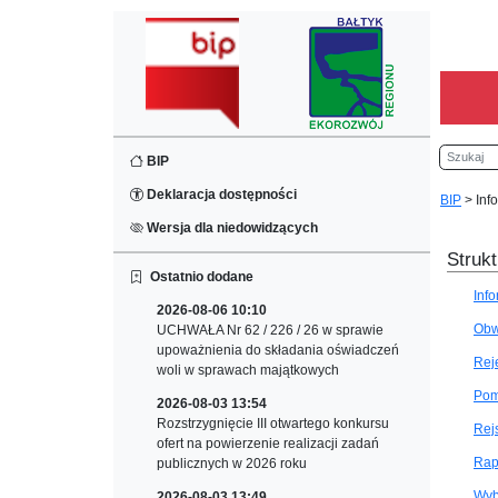
Szukaj
BIP
Deklaracja dostępności
BIP
>
Inf
Wersja dla niedowidzących
Strukt
Ostatnio dodane
Inf
2026-08-06 10:10
Obw
UCHWAŁA Nr 62 / 226 / 26 w sprawie
upoważnienia do składania oświadczeń
Rej
woli w sprawach majątkowych
Pom
2026-08-03 13:54
Rozstrzygnięcie III otwartego konkursu
Rej
ofert na powierzenie realizacji zadań
Rap
publicznych w 2026 roku
Wyb
2026-08-03 13:49