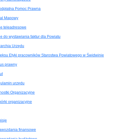
odpłatna Pomoc Prawna
tal Mapowy
e teleadresowe
e do wystawiania faktur dla Powiatu
rarchia Urzędu
eksu Etyki pracowników Starostwa Powiatowego w Świdwinie
tus prawny
ut
ulamin urzędu
nostki Organizacyjne
órki organizacyjne
isje
awozdania finansowe