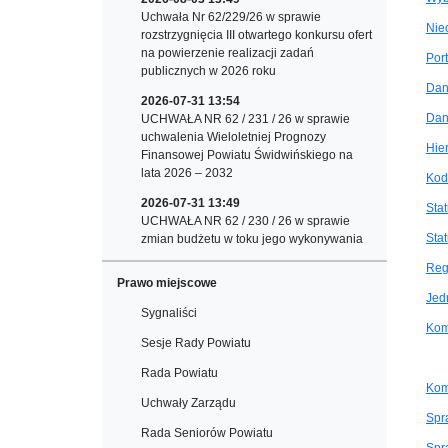
Uchwała Nr 62/229/26 w sprawie
Nie
rozstrzygnięcia III otwartego konkursu ofert
na powierzenie realizacji zadań
Por
publicznych w 2026 roku
Dan
2026-07-31 13:54
Dan
UCHWAŁA NR 62 / 231 / 26 w sprawie
uchwalenia Wieloletniej Prognozy
Hie
Finansowej Powiatu Świdwińskiego na
lata 2026 – 2032
Kod
2026-07-31 13:49
Sta
UCHWAŁA NR 62 / 230 / 26 w sprawie
Stat
zmian budżetu w toku jego wykonywania
Reg
Prawo miejscowe
Jed
Sygnaliści
Kom
Sesje Rady Powiatu
Rada Powiatu
Kom
Uchwały Zarządu
Spr
Rada Seniorów Powiatu