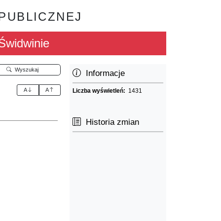
 PUBLICZNEJ
Świdwinie
Wyszukaj
Informacje
A
A
Liczba wyświetleń:
1431
Historia zmian