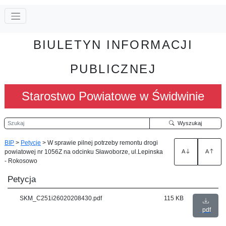
BIULETYN INFORMACJI
PUBLICZNEJ
Starostwo Powiatowe w Świdwinie
Szukaj
Wyszukaj
BIP
>
Petycje
>
W sprawie pilnej potrzeby remontu drogi
powiatowej nr 1056Z na odcinku Sławoborze, ul.Lepinska
A
A
- Rokosowo
Petycja
SKM_C251i26020208430.pdf
115 KB
pdf