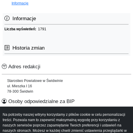
Informacje
Informacje
Liczba wyświetleń:
1791
Historia zmian
Adres redakcji
Starostwo Powiatowe w Świdwinie
ul. Mieszka I 16
78-300 Świdwin
Osoby odpowiedzialne za BIP
Na potrzeby naszej witryny korzystamy z plików cookie w celu personalizacji
Informacje o serwisie
treści. Pozwala nam to zapewnić maksymalną wygodę przy korzystaniu z
naszych serwisów poprzez zapamiętanie Twoich preferencji i ustawień na
Mapa serwisu
naszych stronach. Możesz w każdej chwili zmienić ustawienia przeglądarki w