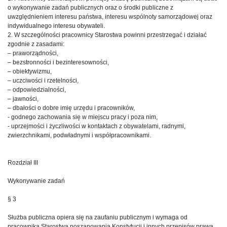
o wykonywanie zadań publicznych oraz o środki publiczne z
uwzględnieniem interesu państwa, interesu wspólnoty samorządowej oraz
indywidualnego interesu obywateli.
2. W szczególności pracownicy Starostwa powinni przestrzegać i działać
zgodnie z zasadami:
– praworządności,
– bezstronności i bezinteresowności,
– obiektywizmu,
– uczciwości i rzetelności,
– odpowiedzialności,
– jawności,
– dbałości o dobre imię urzędu i pracowników,
- godnego zachowania się w miejscu pracy i poza nim,
- uprzejmości i życzliwości w kontaktach z obywatelami, radnymi,
zwierzchnikami, podwładnymi i współpracownikami.
Rozdział III
Wykonywanie zadań
§ 3
Służba publiczna opiera się na zaufaniu publicznym i wymaga od
pracownika Starostwa poszanowania Konstytucji i innych przepisów prawa