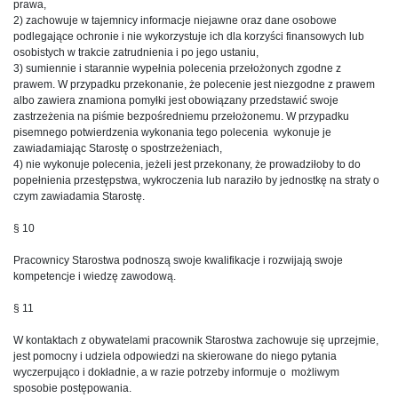
prawa,
2) zachowuje w tajemnicy informacje niejawne oraz dane osobowe
podlegające ochronie i nie wykorzystuje ich dla korzyści finansowych lub
osobistych w trakcie zatrudnienia i po jego ustaniu,
3) sumiennie i starannie wypełnia polecenia przełożonych zgodne z
prawem. W przypadku przekonanie, że polecenie jest niezgodne z prawem
albo zawiera znamiona pomyłki jest obowiązany przedstawić swoje
zastrzeżenia na piśmie bezpośredniemu przełożonemu. W przypadku
pisemnego potwierdzenia wykonania tego polecenia wykonuje je
zawiadamiając Starostę o spostrzeżeniach,
4) nie wykonuje polecenia, jeżeli jest przekonany, że prowadziłoby to do
popełnienia przestępstwa, wykroczenia lub naraziło by jednostkę na straty o
czym zawiadamia Starostę.
§ 10
Pracownicy Starostwa podnoszą swoje kwalifikacje i rozwijają swoje
kompetencje i wiedzę zawodową.
§ 11
W kontaktach z obywatelami pracownik Starostwa zachowuje się uprzejmie,
jest pomocny i udziela odpowiedzi na skierowane do niego pytania
wyczerpująco i dokładnie, a w razie potrzeby informuje o możliwym
sposobie postępowania.