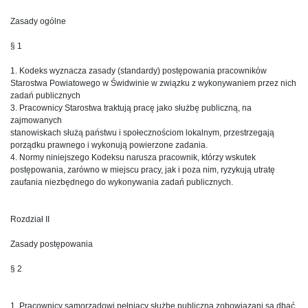
Zasady ogólne
§ 1
1. Kodeks wyznacza zasady (standardy) postępowania pracowników
Starostwa Powiatowego w Świdwinie w związku z wykonywaniem przez nich
zadań publicznych
3. Pracownicy Starostwa traktują pracę jako służbę publiczną, na
zajmowanych
stanowiskach służą państwu i społecznościom lokalnym, przestrzegają
porządku prawnego i wykonują powierzone zadania.
4. Normy niniejszego Kodeksu narusza pracownik, którzy wskutek
postępowania, zarówno w miejscu pracy, jak i poza nim, ryzykują utratę
zaufania niezbędnego do wykonywania zadań publicznych.
Rozdział II
Zasady postępowania
§ 2
1. Pracownicy samorządowi pełniący służbę publiczną zobowiązani są dbać