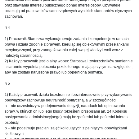
oraz stawiania interesu publicznego ponad interes osoby. Obywatele
oczekują od pracowników samorządowych wysokich standardów etycznych
zachowań.
§ 4
1) Pracownik Starostwa wykonuje swoje zadania i kompetencje w ramach
prawa i działa zgodnie z prawem, kierując się obiektywnymi przesłankami
merytorycznymi, przy zaangażowaniu całej swojej wiedzy i woli wraz z
należytą starannością.
2) Każdy pracownik jest lojalny wobec Starostwa i zwierzchników sumiennie
i starannie wypełnia polecenia przełożonego, mając przy tym na względzie ,
aby nie zostało naruszone prawo lub popełniona pomyłka.
§ 5
1) Każdy pracownik działa bezstronnie i bezinteresownie przy wykonywaniu
obowiązków zachowuje neutralność polityczną, a w szczególności:
a – nie uczestniczy w podejmowaniu decyzji, naradach lub opiniowaniu
spraw, w których on lub jego bliscy (określeni przepisami art. 24 Kodeksu
postępowania administracyjnego) mają bezpośredni lub pośredni interes
osobisty,
b – nie podejmuje prac ani zajęć kolidujących z pełniącymi obowiązkami
służbowymi,