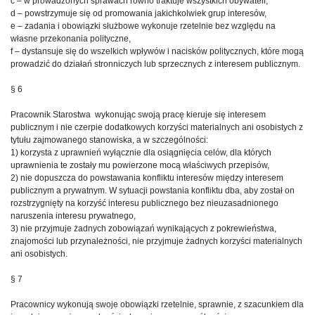
c – w prowadzonych sprawach równo traktuje wszystkich obywateli,
d – powstrzymuje się od promowania jakichkolwiek grup interesów,
e – zadania i obowiązki służbowe wykonuje rzetelnie bez względu na
własne przekonania polityczne,
f – dystansuje się do wszelkich wpływów i nacisków politycznych, które mogą
prowadzić do działań stronniczych lub sprzecznych z interesem publicznym.
§ 6
Pracownik Starostwa wykonując swoją pracę kieruje się interesem
publicznym i nie czerpie dodatkowych korzyści materialnych ani osobistych z
tytułu zajmowanego stanowiska, a w szczególności:
1) korzysta z uprawnień wyłącznie dla osiągnięcia celów, dla których
uprawnienia te zostały mu powierzone mocą właściwych przepisów,
2) nie dopuszcza do powstawania konfliktu interesów między interesem
publicznym a prywatnym. W sytuacji powstania konfliktu dba, aby został on
rozstrzygnięty na korzyść interesu publicznego bez nieuzasadnionego
naruszenia interesu prywatnego,
3) nie przyjmuje żadnych zobowiązań wynikających z pokrewieństwa,
znajomości lub przynależności, nie przyjmuje żadnych korzyści materialnych
ani osobistych.
§ 7
Pracownicy wykonują swoje obowiązki rzetelnie, sprawnie, z szacunkiem dla