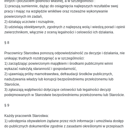
innych i poczuciem godności własnej, a w szczególności :
1) pracują sumiennie, dążąc do osiągnięcia najlepszych rezultatów swej
pracy i mając na względzie wnikliwe oraz rozważne wykonywanie
powierzonych im zadań,
2) działają uczciwie i rozsądnie,
3) udzielają obiektywnych, zgodnych z najlepszą wolą i wiedzą porad i opinii
zwierzchnikom, włącznie z oceną legalności i celowości ich działania.
§ 8
Pracownicy Starostwa ponoszą odpowiedzialność za decyzje i działania, nie
unikając trudnych rozstrzygnięć a w szczególności:
1) zarządzając powierzonym majątkiem i środkami publicznymi winni
wykazać należytą staranność i gospodarność,
2) ujawniają próby marnotrawstwa, defraudacji środków publicznych,
nadużywania władzy lub korupcji bezpośredniemu przełożonemu lub
Staroście,
3) zgłaszają wątpliwości dotyczące celowości lub legalności decyzji
podejmowanych w Starostwie bezpośredniemu przełożonemu lub Staroście.
§ 9
Każdy pracownik Starostwa:
1) udostępnia obywatelom żądane przez nich informacje i umożliwia dostęp
do publicznych dokumentów zgodnie z zasadami określonymi w przepisach