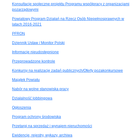
Konsultacje społeczne projektu Programu współpracy z organizacjami
pozarządowymi
Powiatowy Program Działań na Rzecz Osób Niepełnosprawnych w
latach 2016-2021
PFRON
Dziennik Ustaw / Monitor Polski
Informacje nieudostępnione
Przeprowadzone kontrole
Konkursy na realizację zadań publicznych/Oferty pozakonkursowe
Majątek Powiatu
Nabór na wolne stanowiska pracy
Działalność lobbingowa
Ogłoszenia
Program ochrony środowiska
Przetargi na sprzedaż i wynajem nieruchomości
Ewidencje, rejestry, wykazy, archiwa