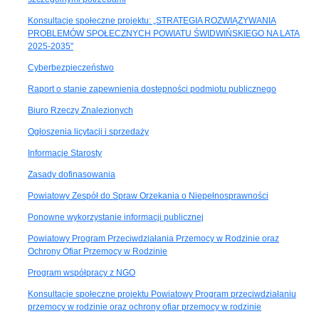
Konsultacje społeczne projektu: „STRATEGIA ROZWIĄZYWANIA
PROBLEMÓW SPOŁECZNYCH POWIATU ŚWIDWIŃSKIEGO NA LATA
2025-2035"
Cyberbezpieczeństwo
Raport o stanie zapewnienia dostępności podmiotu publicznego
Biuro Rzeczy Znalezionych
Ogłoszenia licytacji i sprzedaży
Informacje Starosty
Zasady dofinasowania
Powiatowy Zespół do Spraw Orzekania o Niepełnosprawności
Ponowne wykorzystanie informacji publicznej
Powiatowy Program Przeciwdziałania Przemocy w Rodzinie oraz
Ochrony Ofiar Przemocy w Rodzinie
Program współpracy z NGO
Konsultacje społeczne projektu Powiatowy Program przeciwdziałaniu
przemocy w rodzinie oraz ochrony ofiar przemocy w rodzinie