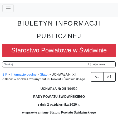
BIULETYN INFORMACJI
PUBLICZNEJ
Starostwo Powiatowe w Świdwinie
Szukaj
Wyszukaj
BIP
>
Informacje ogólne
>
Statut
>
UCHWAŁA Nr XII
A
A
/104/20 w sprawie zmiany Statutu Powiatu Świdwińskiego
UCHWAŁA Nr XII /104/20
RADY POWIATU ŚWIDWIŃSKIEGO
z dnia 2 października 2020 r.
w sprawie zmiany Statutu Powiatu Świdwińskiego