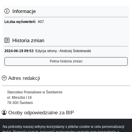
Informacje
Liczba wyświetleń:
407
Historia zmian
2024-06-19 09:53
Edycja strony - Andrzej Sokołowski
Pełna historia zmian
Adres redakcji
Starostwo Powiatowe w Świdwinie
ul. Mieszka I 16
78-300 Świdwin
Osoby odpowiedzialne za BIP
Na potrzeby naszej witryny korzystamy z plików cookie w celu personalizacji
Informacje o serwisie