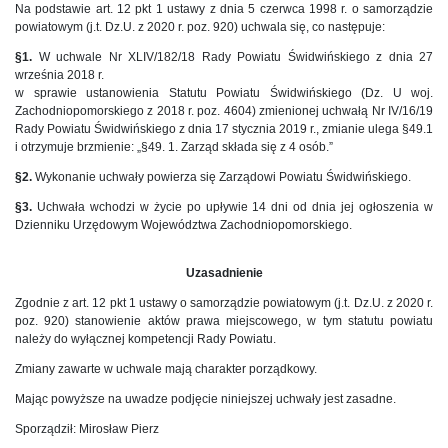
Na podstawie art. 12 pkt 1 ustawy z dnia 5 czerwca 1998 r. o samorządzie
powiatowym (j.t. Dz.U. z 2020 r. poz. 920) uchwala się, co następuje:
§1.
W uchwale Nr XLIV/182/18 Rady Powiatu Świdwińskiego z dnia 27
września 2018 r.
w sprawie ustanowienia Statutu Powiatu Świdwińskiego (Dz. U woj.
Zachodniopomorskiego z 2018 r. poz. 4604) zmienionej uchwałą Nr IV/16/19
Rady Powiatu Świdwińskiego z dnia 17 stycznia 2019 r., zmianie ulega §49.1
i otrzymuje brzmienie: „§49. 1. Zarząd składa się z 4 osób.”
§2.
Wykonanie uchwały powierza się Zarządowi Powiatu Świdwińskiego.
§3.
Uchwała wchodzi w życie po upływie 14 dni od dnia jej ogłoszenia w
Dzienniku Urzędowym Województwa Zachodniopomorskiego.
Uzasadnienie
Zgodnie z art. 12 pkt 1 ustawy o samorządzie powiatowym (j.t. Dz.U. z 2020 r.
poz. 920) stanowienie aktów prawa miejscowego, w tym statutu powiatu
należy do wyłącznej kompetencji Rady Powiatu.
Zmiany zawarte w uchwale mają charakter porządkowy.
Mając powyższe na uwadze podjęcie niniejszej uchwały jest zasadne.
Sporządził: Mirosław Pierz