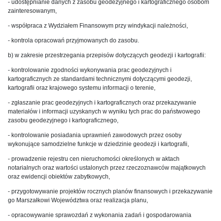
- udostępnianie danych z zasobu geodezyjnego i kartograficznego osobom
zainteresowanym,
- współpraca z Wydziałem Finansowym przy windykacji należności,
- kontrola opracowań przyjmowanych do zasobu.
b) w zakresie przestrzegania przepisów dotyczących geodezji i kartografii:
- kontrolowanie zgodności wykonywania prac geodezyjnych i
kartograficznych ze standardami technicznymi dotyczącymi geodezji,
kartografii oraz krajowego systemu informacji o terenie,
- zgłaszanie prac geodezyjnych i kartograficznych oraz przekazywanie
materiałów i informacji uzyskanych w wyniku tych prac do państwowego
zasobu geodezyjnego i kartograficznego,
- kontrolowanie posiadania uprawnień zawodowych przez osoby
wykonujące samodzielne funkcje w dziedzinie geodezji i kartografii,
- prowadzenie rejestru cen nieruchomości określonych w aktach
notarialnych oraz wartości ustalonych przez rzeczoznawców majątkowych
oraz ewidencji obiektów zabytkowych,
- przygotowywanie projektów rocznych planów finansowych i przekazywanie
go Marszałkowi Województwa oraz realizacja planu,
- opracowywanie sprawozdań z wykonania zadań i gospodarowania