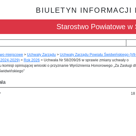
BIULETYN INFORMACJI
Starostwo Powiatowe w 
wo miejscowe
>
Uchwały Zarządu
>
Uchwały Zarządu Powiatu Świdwińskiego (VII
 2024-2029)
>
Rok 2026
>
Uchwała Nr 58/209/26 w sprawie zmiany uchwały o
 komisji opiniującej wnioski o przyznanie Wyróżnienia Honorowego „Za Zasługi d
Świdwińskiego”
ła
P
18