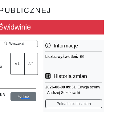
 PUBLICZNEJ
Świdwinie
Wyszukaj
Informacje
-
Liczba wyświetleń:
66
A
A
la
Historia zmian
2026-06-08 09:31
Edycja strony
- Andrzej Sokołowski
 KB
docx
Pełna historia zmian