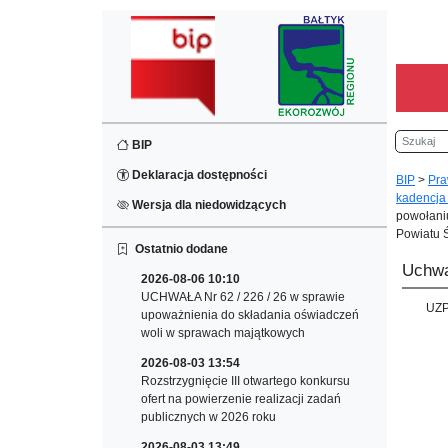
Szukaj
BIP
Deklaracja dostępności
BIP
>
Pra
kadencja
Wersja dla niedowidzących
powołaniu
Powiatu 
Ostatnio dodane
Uchwa
2026-08-06 10:10
UCHWAŁA Nr 62 / 226 / 26 w sprawie
UZ
upoważnienia do składania oświadczeń
woli w sprawach majątkowych
2026-08-03 13:54
Rozstrzygnięcie III otwartego konkursu
ofert na powierzenie realizacji zadań
publicznych w 2026 roku
2026-08-03 13:49