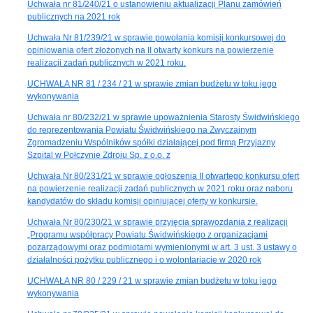
Uchwała nr 81/240/21 o ustanowieniu aktualizacji Planu zamówień
publicznych na 2021 rok
Uchwała Nr 81/239/21 w sprawie powołania komisji konkursowej do
opiniowania ofert złożonych na II otwarty konkurs na powierzenie
realizacji zadań publicznych w 2021 roku.
UCHWAŁA NR 81 / 234 / 21 w sprawie zmian budżetu w toku jego
wykonywania
Uchwała nr 80/232/21 w sprawie upoważnienia Starosty Świdwińskiego
do reprezentowania Powiatu Świdwińskiego na Zwyczajnym
Zgromadzeniu Wspólników spółki działającej pod firmą Przyjazny
Szpital w Połczynie Zdroju Sp. z o.o. z
Uchwała Nr 80/231/21 w sprawie ogłoszenia II otwartego konkursu ofert
na powierzenie realizacji zadań publicznych w 2021 roku oraz naboru
kandydatów do składu komisji opiniującej oferty w konkursie.
Uchwała Nr 80/230/21 w sprawie przyjęcia sprawozdania z realizacji
„Programu współpracy Powiatu Świdwińskiego z organizacjami
pozarządowymi oraz podmiotami wymienionymi w art. 3 ust. 3 ustawy o
działalności pożytku publicznego i o wolontariacie w 2020 rok
UCHWAŁA NR 80 / 229 / 21 w sprawie zmian budżetu w toku jego
wykonywania