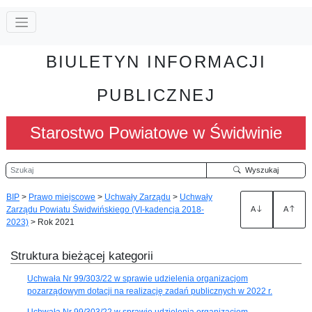
BIULETYN INFORMACJI
PUBLICZNEJ
Starostwo Powiatowe w Świdwinie
Szukaj
Wyszukaj
BIP
>
Prawo miejscowe
>
Uchwały Zarządu
>
Uchwały
Zarządu Powiatu Świdwińskiego (VI-kadencja 2018-
A
A
2023)
>
Rok 2021
Struktura bieżącej kategorii
Uchwała Nr 99/303/22 w sprawie udzielenia organizacjom
pozarządowym dotacji na realizację zadań publicznych w 2022 r.
Uchwała Nr 99/303/22 w sprawie udzielenia organizacjom