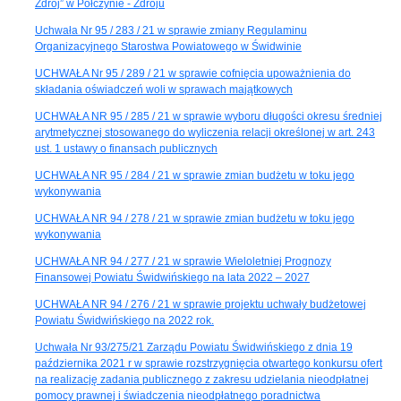
Zdrój” w Połczynie - Zdroju
Uchwała Nr 95 / 283 / 21 w sprawie zmiany Regulaminu
Organizacyjnego Starostwa Powiatowego w Świdwinie
UCHWAŁA Nr 95 / 289 / 21 w sprawie cofnięcia upoważnienia do
składania oświadczeń woli w sprawach majątkowych
UCHWAŁA NR 95 / 285 / 21 w sprawie wyboru długości okresu średniej
arytmetycznej stosowanego do wyliczenia relacji określonej w art. 243
ust. 1 ustawy o finansach publicznych
UCHWAŁA NR 95 / 284 / 21 w sprawie zmian budżetu w toku jego
wykonywania
UCHWAŁA NR 94 / 278 / 21 w sprawie zmian budżetu w toku jego
wykonywania
UCHWAŁA NR 94 / 277 / 21 w sprawie Wieloletniej Prognozy
Finansowej Powiatu Świdwińskiego na lata 2022 – 2027
UCHWAŁA NR 94 / 276 / 21 w sprawie projektu uchwały budżetowej
Powiatu Świdwińskiego na 2022 rok.
Uchwała Nr 93/275/21 Zarządu Powiatu Świdwińskiego z dnia 19
października 2021 r w sprawie rozstrzygnięcia otwartego konkursu ofert
na realizację zadania publicznego z zakresu udzielania nieodpłatnej
pomocy prawnej i świadczenia nieodpłatnego poradnictwa