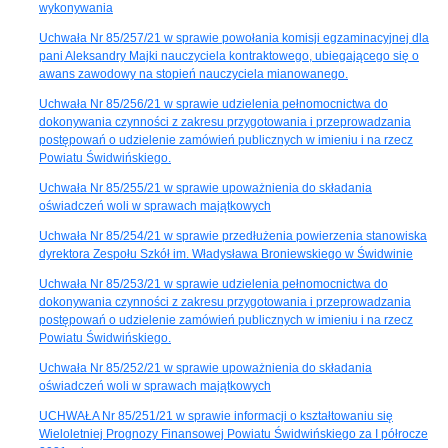
wykonywania
Uchwała Nr 85/257/21 w sprawie powołania komisji egzaminacyjnej dla
pani Aleksandry Majki nauczyciela kontraktowego, ubiegającego się o
awans zawodowy na stopień nauczyciela mianowanego.
Uchwała Nr 85/256/21 w sprawie udzielenia pełnomocnictwa do
dokonywania czynności z zakresu przygotowania i przeprowadzania
postępowań o udzielenie zamówień publicznych w imieniu i na rzecz
Powiatu Świdwińskiego.
Uchwała Nr 85/255/21 w sprawie upoważnienia do składania
oświadczeń woli w sprawach majątkowych
Uchwała Nr 85/254/21 w sprawie przedłużenia powierzenia stanowiska
dyrektora Zespołu Szkół im. Władysława Broniewskiego w Świdwinie
Uchwała Nr 85/253/21 w sprawie udzielenia pełnomocnictwa do
dokonywania czynności z zakresu przygotowania i przeprowadzania
postępowań o udzielenie zamówień publicznych w imieniu i na rzecz
Powiatu Świdwińskiego.
Uchwała Nr 85/252/21 w sprawie upoważnienia do składania
oświadczeń woli w sprawach majątkowych
UCHWAŁA Nr 85/251/21 w sprawie informacji o kształtowaniu się
Wieloletniej Prognozy Finansowej Powiatu Świdwińskiego za I półrocze