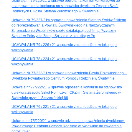
Uchwała nr 79/225/21 w sprawie powołania komisji konkursowej do
przeprowadzenia konkursu na stanowisko dyrektora Zespołu Szkół
Rolniczych CKZ im. Stefana Żeromskiego w Świdwinie.
Uchwała Nr 79/227/21w sprawie upoważnienia Starosty Świdwińskiego
do reprezentowania Powiatu Świdwińskiego na Nadzwyczajnym
Zgromadzeniu Wspólników spółki działającej pod firmą Przyjazny
Szpital w Połczynie Zdroju Sp. z o.o. z siedzibą w Po
UCHWAŁA NR 79 / 226 / 21 w sprawie zmian budżetu w toku jego
wykonywania
UCHWAŁA NR 78 / 224 / 21 w sprawie zmian budżetu w toku jego
wykonywania
Uchwała Nr 77/223/21 w sprawie upoważnienia Pawła Drzewieckiego –
Dyrektora Powiatowego Centrum Pomocy Rodzinie w Świdwinie
Uchwała nr 77/222/21 w sprawie ogłoszenia konkursu na stanowisko
dyrektora Zespołu Szkół Rolniczych CKZ im. Stefana Żeromskiego w
Świdwinie przy ul. Szczecińskiej 88
UCHWAŁA NR 76 / 221 / 21 w sprawie zmian budżetu w toku jego
wykonywania
Uchwała nr 75/220/21 w sprawie udzielenia upoważnienia dyrektorowi
Powiatowego Centrum Pomocy Rodzinie w Świdwinie do zawierania
porozumień