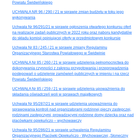
Powiatu Świdwińskiego
UCHWAŁA NR 96 / 290 / 21 w sprawie zmian budżetu w toku jego
wykonywania
Uchwała Nr 96/291/21 w sprawie ogłoszenia otwartego konkursu ofert
na realizację zadań publicznych w 2022 roku oraz naboru kandydatów
do składu komisji opiniującej oferty w przedmiotowym konkursie
Uchwała Nr 83 / 245 / 21 w sprawie zmiany Regulaminu
Organizacyjnego Starostwa Powiatowego w Świdwinie
UCHWAŁA Nr 85 / 260 / 21 w sprawie udzielenia pełnomocnictwa do
dokonywania czynności z zakresu przygotowania i przeprowadzenia
postępowań o udzielenie zamówień publicznych w imieniu i na rzecz
Powiatu Świdwińskiego
UCHWAŁA Nr 85 / 259 / 21 w sprawie udzielenia upoważnienia do
składania oświadczeń woli w sprawach majątkowych
Uchwała Nr 95/287/21 w sprawie udzielenia upoważnienia do
sprawowania kontroli nad organizatorami rodzinnej pieczy zastępczej,
rodzinami zastępczymi, prowadzącymi rodzinne domy dziecka oraz nad
placówkami opiekuńczo – wychowawczy
Uchwała Nr 95/286/21 w sprawie uchwalenia Regulaminu
Organizacyjnego Placówki Opiekuńczo - Wychowawczej „Słoneczny