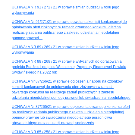
UCHWAŁA NR 91 / 272 / 21 w sprawie zmian budżetu w toku jego
wykonywania
UCHWAŁA Nr 91/271/21 w sprawie powołania komisji konkursowej do
opiniowania ofert złożonych w ramach otwartego konkursu ofert na
realizację zadania publicznego z zakresu udzielania nieodpłatnej
pomocy prawnej ...
UCHWAŁA NR 89 / 269 / 21 w sprawie zmian budżetu w toku jego
wykonywania
UCHWAŁA NR 88 / 268 / 21 w sprawie wytycznych do opracowania
projektu Budżetu i projektu Wieloletniej Prognozy Finansowej Powiatu
Świdwińskiego na 2022 rok
UCHWAŁA Nr 87/266/21 w sprawie ogłoszenia naboru na członków
komisji konkursowej do opiniowania ofert złożonych w ramach
otwartego konkursu na realizację zadań publicznych z zakresu
udzielania nieodpłatnej pomocy prawnej lub świadczenia nieodpłatnego
UCHWAŁA Nr 87/265/21 w sprawie ogłoszenia otwartego konkursu ofert
na realizację zadania publicznego z zakresu udzielania nieodpłatnej
pomocy prawnej lub świadczenia nieodpłatnego poradnictwa
obywatelskiego oraz edukacji prawnej społeczeńs
UCHWAŁA NR 85 / 258 / 21 w sprawie zmian budżetu w toku jego