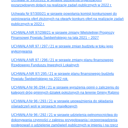
pozarządowym dotacji na realizację zadań publicznych w 2022 r.
Uchwała Nr 97/300/21 w sprawie powołania komisji konkursowej do
opiniowania ofert złożonych na otwarty konkurs ofert na realizację zadań
publicznych w 2022 r.
UCHWAŁA NR 97/298/21 w sprawie zmiany Wieloletniej Prognozy
Finansowej Powiatu Świdwińskiego na lata 2021 – 2027
UCHWAŁA NR 97 / 297 / 21 w sprawie zmian budżetu w toku jego
wykonywania
UCHWAŁA NR 97 / 296 / 21 w sprawie zmiany planu finansowego
Rządowego Funduszu Inwestycji Lokalnych
UCHWAŁA NR 97/ 295 / 21 w sprawie planu finansowego budżetu
Powiatu Świdwińskiego na 2022 rok.
UCHWAŁA Nr 96 /294 / 21 w sprawie wyrażenia opinii o zaliczeniu do
kategorii dróg gminnych działek położonych na terenie Gminy Rąbino
UCHWAŁA Nr 96 / 293 / 21 w sprawie upoważnienia do składania
oświadczeń woli w sprawach majątkowych
UCHWAŁA Nr 96 / 292 / 21 w sprawie udzielenia pełnomocnictwa do
dokonywania czynności z zakresu przygotowania i przeprowadzenia
postępowań o udzielenie zamówień publicznych w imieniu i na rzecz