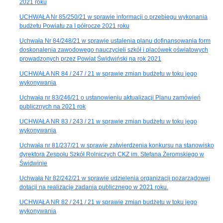
2021 roku
UCHWAŁA Nr 85/250/21 w sprawie informacji o przebiegu wykonania
budżetu Powiatu za I półrocze 2021 roku
Uchwała Nr 84/248/21 w sprawie ustalenia planu dofinansowania form
doskonalenia zawodowego nauczycieli szkół i placówek oświatowych
prowadzonych przez Powiat Świdwiński na rok 2021
UCHWAŁA NR 84 / 247 / 21 w sprawie zmian budżetu w toku jego
wykonywania
Uchwała nr 83/246/21 o ustanowieniu aktualizacji Planu zamówień
publicznych na 2021 rok
UCHWAŁA NR 83 / 243 / 21 w sprawie zmian budżetu w toku jego
wykonywania
Uchwała nr 81/237/21 w sprawie zatwierdzenia konkursu na stanowisko
dyrektora Zespołu Szkół Rolniczych CKZ im. Stefana Żeromskiego w
Świdwinie
Uchwała Nr 82/242/21 w sprawie udzielenia organizacji pozarządowej
dotacji na realizację zadania publicznego w 2021 roku.
UCHWAŁA NR 82 / 241 / 21 w sprawie zmian budżetu w toku jego
wykonywania