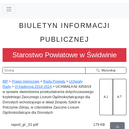
BIULETYN INFORMACJI
PUBLICZNEJ
Starostwo Powiatowe w Świdwinie
Szukaj
Wyszukaj
BIP
>
Prawo miejscowe
>
Rada Powiatu
>
Uchwały
Rady
>
VI Kadencja 2018-2024
>
UCHWAŁA Nr XI/59/19
w sprawie stwierdzenia przekształcenia dotychczasowego
trzyletniego Zaocznego Liceum Ogólnokształcącego dla
A
A
Dorosłych wchodzącego w skład Zespołu Szkół w
Połczynie-Zdroju, w czteroletnie Zaoczne Liceum
Ogólnokształcące dla Dorosłych
raport_gl._01.pdf
179 KB