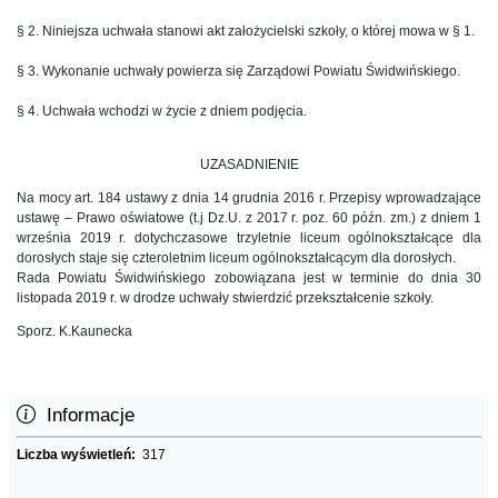
§ 2. Niniejsza uchwała stanowi akt założycielski szkoły, o której mowa w § 1.
§ 3. Wykonanie uchwały powierza się Zarządowi Powiatu Świdwińskiego.
§ 4. Uchwała wchodzi w życie z dniem podjęcia.
UZASADNIENIE
Na mocy art. 184 ustawy z dnia 14 grudnia 2016 r. Przepisy wprowadzające
ustawę – Prawo oświatowe (t.j Dz.U. z 2017 r. poz. 60 późn. zm.) z dniem 1
września 2019 r. dotychczasowe trzyletnie liceum ogólnokształcące dla
dorosłych staje się czteroletnim liceum ogólnokształcącym dla dorosłych.
Rada Powiatu Świdwińskiego zobowiązana jest w terminie do dnia 30
listopada 2019 r. w drodze uchwały stwierdzić przekształcenie szkoły.
Sporz. K.Kaunecka
Informacje
Liczba wyświetleń:
317