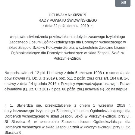
pdf
UCHWAŁA Nr XI/59/19
RADY POWIATU ŚWIDWIŃSKIEGO
z dnia 22 października 2019 r.
w sprawie stwierdzenia przekształcenia dotychczasowego trzyletniego
Zaocznego Liceum Ogólnokształcącego dla Dorosłych wchodzącego w
skład Zespołu Szkół w Połczynie-Zdroju, w czteroletnie Zaoczne Liceum
Ogólnokształcące dla Dorosłych wchodzące w skład Zespołu Szkół w
Połczynie-Zdroju
Na podstawie art. 12 pkt 11 ustawy z dnia 5 czerwca 1998 r. o samorządzie
powiatowym (t.j. Dz. U. z 2019 r. poz. 511 z poźn. zm.) oraz art. 184 ust. 1-3
ustawy z dnia 14 grudnia 2016 r. Przepisy wprowadzające ustawę – Prawo
oświatowe (t.j. Dz. U. z 2017 r. poz. 60 późn. zm.) uchwala się, co następuje:
§ 1. Stwierdza się, przekształcenie z dniem 1 września 2019 r.
dotychczasowego trzyletniego Zaocznego Liceum Ogólnokształcącego dla
Dorosłych wchodzącego w skład Zespołu Szkół w Połczynie-Zdroju, przy ul.
St. Staszica 6, w czteroletnie Zaoczne Liceum Ogólnokształcące dla
Dorosłych wchodzące w skład Zespołu Szkół w Połczynie-Zdroju, przy ul. St.
Staszica 6.