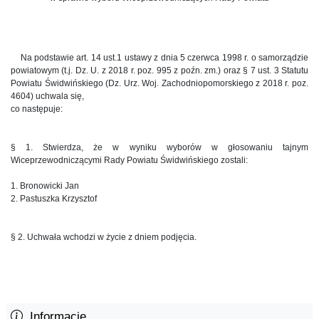
Na podstawie art. 14 ust.1 ustawy z dnia 5 czerwca 1998 r. o samorządzie
powiatowym (t.j. Dz. U. z 2018 r. poz. 995 z poźn. zm.) oraz § 7 ust. 3 Statutu
Powiatu Świdwińskiego (Dz. Urz. Woj. Zachodniopomorskiego z 2018 r. poz.
4604) uchwala się,
co następuje:
§ 1. Stwierdza, że w wyniku wyborów w głosowaniu tajnym
Wiceprzewodniczącymi Rady Powiatu Świdwińskiego zostali:
1. Bronowicki Jan
2. Pastuszka Krzysztof
§ 2. Uchwała wchodzi w życie z dniem podjęcia.
Informacje