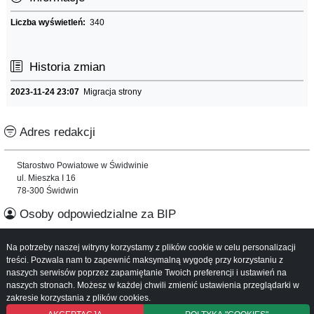
Liczba wyświetleń:
340
Historia zmian
2023-11-24 23:07
Migracja strony
Adres redakcji
Starostwo Powiatowe w Świdwinie
ul. Mieszka I 16
78-300 Świdwin
Osoby odpowiedzialne za BIP
Na potrzeby naszej witryny korzystamy z plików cookie w celu personalizacji
Informacje o serwisie
treści. Pozwala nam to zapewnić maksymalną wygodę przy korzystaniu z
naszych serwisów poprzez zapamiętanie Twoich preferencji i ustawień na
Mapa serwisu
naszych stronach. Możesz w każdej chwili zmienić ustawienia przeglądarki w
Instrukcja obsługi
zakresie korzystania z plików cookies.