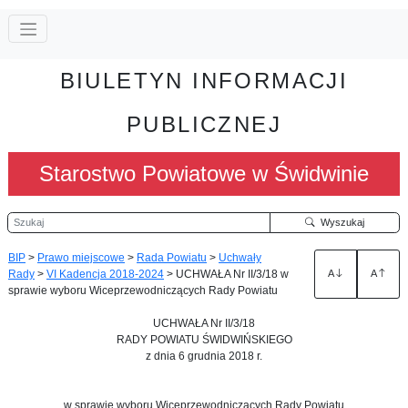
BIULETYN INFORMACJI
PUBLICZNEJ
Starostwo Powiatowe w Świdwinie
Szukaj
Wyszukaj
BIP
>
Prawo miejscowe
>
Rada Powiatu
>
Uchwały
Rady
>
VI Kadencja 2018-2024
>
UCHWAŁA Nr II/3/18 w
A
A
sprawie wyboru Wiceprzewodniczących Rady Powiatu
UCHWAŁA Nr II/3/18
RADY POWIATU ŚWIDWIŃSKIEGO
z dnia 6 grudnia 2018 r.
w sprawie wyboru Wiceprzewodniczących Rady Powiatu