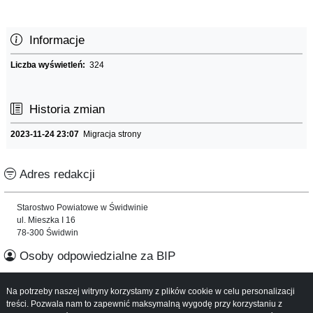
Informacje
Liczba wyświetleń:
324
Historia zmian
2023-11-24 23:07
Migracja strony
Adres redakcji
Starostwo Powiatowe w Świdwinie
ul. Mieszka I 16
78-300 Świdwin
Osoby odpowiedzialne za BIP
Informacje o serwisie
Na potrzeby naszej witryny korzystamy z plików cookie w celu personalizacji
treści. Pozwala nam to zapewnić maksymalną wygodę przy korzystaniu z