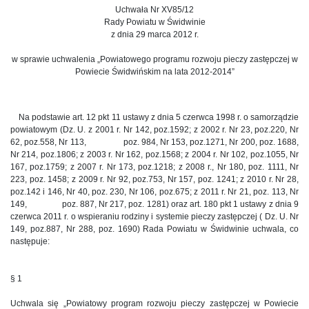
Uchwała Nr XV85/12
Rady Powiatu w Świdwinie
z dnia 29 marca 2012 r.
w sprawie uchwalenia „Powiatowego programu rozwoju pieczy zastępczej w
Powiecie Świdwińskim na lata 2012-2014”
Na podstawie art. 12 pkt 11 ustawy z dnia 5 czerwca 1998 r. o samorządzie
powiatowym (Dz. U. z 2001 r. Nr 142, poz.1592; z 2002 r. Nr 23, poz.220, Nr
62, poz.558, Nr 113, poz. 984, Nr 153, poz.1271, Nr 200, poz. 1688,
Nr 214, poz.1806; z 2003 r. Nr 162, poz.1568; z 2004 r. Nr 102, poz.1055, Nr
167, poz.1759; z 2007 r. Nr 173, poz.1218; z 2008 r., Nr 180, poz. 1111, Nr
223, poz. 1458; z 2009 r. Nr 92, poz.753, Nr 157, poz. 1241; z 2010 r. Nr 28,
poz.142 i 146, Nr 40, poz. 230, Nr 106, poz.675; z 2011 r. Nr 21, poz. 113, Nr
149, poz. 887, Nr 217, poz. 1281) oraz art. 180 pkt 1 ustawy z dnia 9
czerwca 2011 r. o wspieraniu rodziny i systemie pieczy zastępczej ( Dz. U. Nr
149, poz.887, Nr 288, poz. 1690) Rada Powiatu w Świdwinie uchwala, co
następuje:
§ 1
Uchwala się „Powiatowy program rozwoju pieczy zastępczej w Powiecie