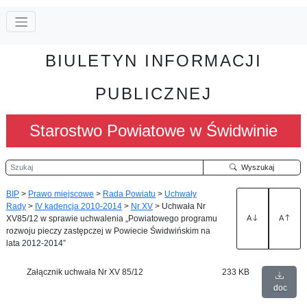
BIULETYN INFORMACJI
PUBLICZNEJ
Starostwo Powiatowe w Świdwinie
Szukaj
Wyszukaj
BIP
>
Prawo miejscowe
>
Rada Powiatu
>
Uchwały
Rady
>
IV kadencja 2010-2014
>
Nr XV
>
Uchwała Nr
XV85/12 w sprawie uchwalenia „Powiatowego programu
A
A
rozwoju pieczy zastępczej w Powiecie Świdwińskim na
lata 2012-2014”
Załącznik uchwała Nr XV 85/12
233 KB
doc