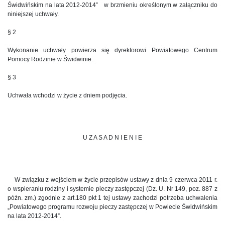
Świdwińskim na lata 2012-2014” w brzmieniu określonym w załączniku do
niniejszej uchwały.
§ 2
Wykonanie uchwały powierza się dyrektorowi Powiatowego Centrum
Pomocy Rodzinie w Świdwinie.
§ 3
Uchwała wchodzi w życie z dniem podjęcia.
U Z A S A D N I E N I E
W związku z wejściem w życie przepisów ustawy z dnia 9 czerwca 2011 r.
o wspieraniu rodziny i systemie pieczy zastępczej (Dz. U. Nr 149, poz. 887 z
późn. zm.) zgodnie z art.180 pkt 1 tej ustawy zachodzi potrzeba uchwalenia
„Powiatowego programu rozwoju pieczy zastępczej w Powiecie Świdwińskim
na lata 2012-2014”.