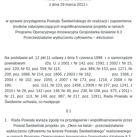
z dnia 29 marca 2012 r.
w sprawie przystąpienia Powiatu Świdwińskiego do realizacji i zapewnienia
środków zabezpieczających współfinansowanie projektu w ramach
Programu Operacyjnego Innowacyjna Gospodarka działanie 8.3
Przeciwdziałanie wykluczeniu cyfrowemu – eInclusion
Na podstawie art. 12 pkt 11 ustawy z dnia 5 czerwca 1998 r. o samorządzie
powiatowym (Dz. U. z 2001 r. Nr 142, poz. 1592, z 2002 r. Nr 23,
poz. 220, Nr 62, poz. 558, Nr 113, poz. 984, Nr 153, poz. 1271, Nr
200, poz. 1688, Nr 214, poz. 1806, z 2003 r. Nr 162, poz. 1568, z
2004 r. Nr 102, poz. 1055, z 2007 r. Nr 173, poz. 1218, z 2008 r. Nr
180, poz. 1111, Nr 223, poz. 1458, z 2009 r. Nr 157, poz. 1241, z
2010 r. Nr 28, poz. 142 i poz. 146, Nr 40, poz. 230, Nr 106, poz. 675; z 2011 r.
Nr 21, poz. 113, Nr 149, poz. 887, Nr 217, poz. 1281), Rada Powiatu w
Świdwinie uchwala, co następuje:
§ 1
1. Rada Powiatu wyraża zgodę na przystąpienie i współfinansowanie przez
Powiat Świdwiński projektu pn. „Okno na świat – przeciwdziałanie
wykluczeniu cyfrowemu na terenie Powiatu Świdwińskiego” realizowanego
w ramach Programu Operacyjnego Innowacyjna Gospodarka działanie 8.3