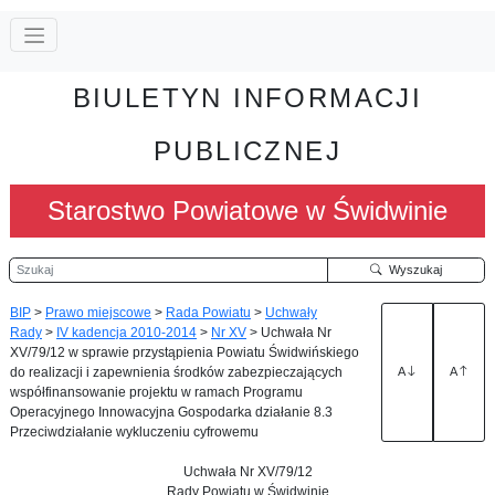
BIULETYN INFORMACJI
PUBLICZNEJ
Starostwo Powiatowe w Świdwinie
Szukaj
Wyszukaj
BIP
>
Prawo miejscowe
>
Rada Powiatu
>
Uchwały
Rady
>
IV kadencja 2010-2014
>
Nr XV
>
Uchwała Nr
XV/79/12 w sprawie przystąpienia Powiatu Świdwińskiego
do realizacji i zapewnienia środków zabezpieczających
A
A
współfinansowanie projektu w ramach Programu
Operacyjnego Innowacyjna Gospodarka działanie 8.3
Przeciwdziałanie wykluczeniu cyfrowemu
Uchwała Nr XV/79/12
Rady Powiatu w Świdwinie