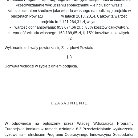
Przeciwdziałanie wykluczeniu społecznemu – eInclusion wraz z
zabezpieczeniem środków jako wkładu własnego na realizację projektu w
budżetach Powiatu w latach 2013, 2014. Całkowita wartość
projektu to 1.121.264,31 zł, w tym:
• wartość dofinansowania: 953.074,66 zł, tj. 85% kosztów całkowitych,
• wartość wkładu własnego: 168.189,65 zł, tj. 15% kosztów całkowitych.
§ 2
Wykonanie uchwały powierza się Zarządowi Powiatu.
§ 3
Uchwała wchodzi w życie z dniem podjęcia.
U Z A S A D N I E N I E
W odpowiedzi na ogłoszony przez Władzę Wdrażającą Programy
Europejskie konkurs w ramach działania 8.3 Przeciwdziałanie wykluczeniu
cyfrowemu – eInclusion Programu Operacyjnego Innowacyjna Gospodarka