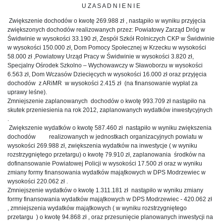
U Z A S A D N I E N I E
Zwiększenie dochodów o kwotę 269.988 zł , nastąpiło w wyniku przyjęcia
zwiększonych dochodów realizowanych przez: Powiatowy Zarząd Dróg w
Świdwinie w wysokości 33.190 zł, Zespół Szkół Rolniczych CKP w Świdwinie
w wysokości 150.000 zł, Dom Pomocy Społecznej w Krzecku w wysokości
58.000 zł ,Powiatowy Urząd Pracy w Świdwinie w wysokości 3.820 zł,
Specjalny Ośrodek Szkolno – Wychowawczy w Sławoborzu w wysokości
6.563 zł, Dom Wczasów Dziecięcych w wysokości 16.000 zł oraz przyjęcia
dochodów z ARiMR w wysokości 2.415 zł (na finansowanie wypłat za
uprawy leśne).
Zmniejszenie zaplanowanych dochodów o kwotę 993.709 zł nastąpiło na
skutek przeniesienia na rok 2012, zaplanowanych wydatków inwestycyjnych
.
Zwiększenie wydatków o kwotę 587.460 zł nastąpiło w wyniku zwiększenia
dochodów realizowanych w jednostkach organizacyjnych powiatu w
wysokości 269.988 zł, zwiększenia wydatków na inwestycje ( w wyniku
rozstrzygniętego przetargu) o kwotę 79.910 zł, zaplanowania środków na
dofinansowanie Powiatowej Policji w wysokości 17.500 zł oraz w wyniku
zmiany formy finansowania wydatków majątkowych w DPS Modrzewiec w
wysokości 220.062 zł .
Zmniejszenie wydatków o kwotę 1.311.181 zł nastąpiło w wyniku zmiany
formy finansowania wydatków majątkowych w DPS Modrzewiec - 420.062 zł
, zmniejszenia wydatków majątkowych ( w wyniku rozstrzygniętego
przetargu ) o kwotę 94.868 zł , oraz przesunięcie planowanych inwestycji na