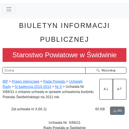
BIULETYN INFORMACJI
PUBLICZNEJ
Starostwo Powiatowe w Świdwinie
Szukaj
Wyszukaj
BIP
>
Prawo miejscowe
>
Rada Powiatu
>
Uchwały
Rady
>
IV kadencja 2010-2014
>
Nr X
>
Uchwała Nr
A
A
X/66/11 o zmianie uchwały w sprawie uchwalenia budżetu
Powiatu Świdwińskiego na 2011 rok.
Zał.uchwała nr X.66.11
60 KB
xls
Uchwała Nr X/66/11
Rady Powiatu w Świdwinie