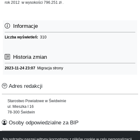
rok 2012 w wysokości 796.251 zł .
Informacje
Liczba wyświetleń:
310
Historia zmian
2023-11-24 23:07
Migracja strony
Adres redakcji
Starostwo Powiatowe w Świdwinie
ul. Mieszka I 16
78-300 Świdwin
Osoby odpowiedzialne za BIP
Informacje o serwisie
Na potrzeby naszej witryny korzystamy z plików cookie w celu personalizacji