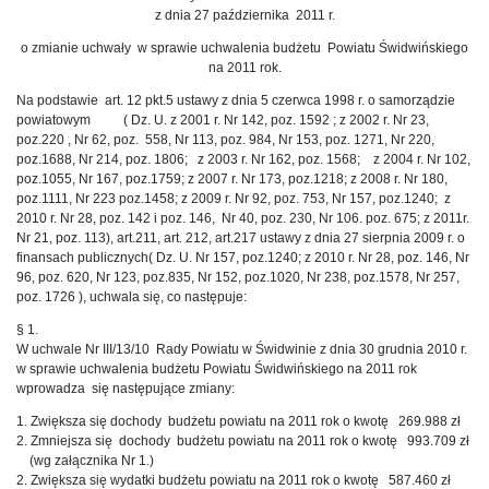
z dnia 27 października 2011 r.
o zmianie uchwały w sprawie uchwalenia budżetu Powiatu Świdwińskiego
na 2011 rok.
Na podstawie art. 12 pkt.5 ustawy z dnia 5 czerwca 1998 r. o samorządzie
powiatowym ( Dz. U. z 2001 r. Nr 142, poz. 1592 ; z 2002 r. Nr 23,
poz.220 , Nr 62, poz. 558, Nr 113, poz. 984, Nr 153, poz. 1271, Nr 220,
poz.1688, Nr 214, poz. 1806; z 2003 r. Nr 162, poz. 1568; z 2004 r. Nr 102,
poz.1055, Nr 167, poz.1759; z 2007 r. Nr 173, poz.1218; z 2008 r. Nr 180,
poz.1111, Nr 223 poz.1458; z 2009 r. Nr 92, poz. 753, Nr 157, poz.1240; z
2010 r. Nr 28, poz. 142 i poz. 146, Nr 40, poz. 230, Nr 106. poz. 675; z 2011r.
Nr 21, poz. 113), art.211, art. 212, art.217 ustawy z dnia 27 sierpnia 2009 r. o
finansach publicznych( Dz. U. Nr 157, poz.1240; z 2010 r. Nr 28, poz. 146, Nr
96, poz. 620, Nr 123, poz.835, Nr 152, poz.1020, Nr 238, poz.1578, Nr 257,
poz. 1726 ), uchwala się, co następuje:
§ 1.
W uchwale Nr III/13/10 Rady Powiatu w Świdwinie z dnia 30 grudnia 2010 r.
w sprawie uchwalenia budżetu Powiatu Świdwińskiego na 2011 rok
wprowadza się następujące zmiany:
1. Zwiększa się dochody budżetu powiatu na 2011 rok o kwotę 269.988 zł
2. Zmniejsza się dochody budżetu powiatu na 2011 rok o kwotę 993.709 zł
(wg załącznika Nr 1.)
2. Zwiększa się wydatki budżetu powiatu na 2011 rok o kwotę 587.460 zł