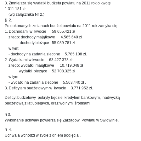
3. Zmniejsza się wydatki budżetu powiatu na 2011 rok o kwotę
1.311.181 zł
(wg załącznika Nr 2.)
§ 2.
Po dokonanych zmianach budżet powiatu na 2011 rok zamyka się :
1. Dochodami w kwocie 59.655.421 zł
z tego: dochody majątkowe 4.565.640 zł
dochody bieżące 55.089.781 zł
w tym:
- dochody na zadania zlecone 5.785.108 zł.
2. Wydatkami w kwocie 63.427.373 zł
z tego: wydatki majątkowe 10.719.048 zł
wydatki bieżące 52.708.325 zł
w tym:
- wydatki na zadania zlecone 5.563.440 zł .
3. Deficytem budżetowym w kwocie 3.771.952 zł.
Deficyt budżetowy pokryty będzie kredytem bankowym, nadwyżką
budżetową z lat ubiegłych, oraz wolnymi środkami
§ 3.
Wykonanie uchwały powierza się Zarządowi Powiatu w Świdwinie.
§ 4.
Uchwała wchodzi w życie z dniem podjęcia .