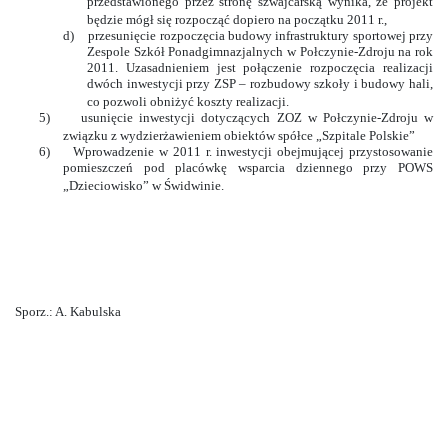
przedstawionego przez stronę szwajcarską wynika, że projekt
będzie mógł się rozpocząć dopiero na początku 2011 r.,
d)
przesunięcie rozpoczęcia budowy infrastruktury sportowej przy
Zespole Szkół Ponadgimnazjalnych w Połczynie-Zdroju na rok
2011. Uzasadnieniem jest połączenie rozpoczęcia realizacji
dwóch inwestycji przy ZSP – rozbudowy szkoły i budowy hali,
co pozwoli obniżyć koszty realizacji.
5)
usunięcie inwestycji dotyczących ZOZ w Połczynie-Zdroju w
związku z wydzierżawieniem obiektów spółce „Szpitale Polskie”
6)
Wprowadzenie w 2011 r. inwestycji obejmującej przystosowanie
pomieszczeń pod placówkę wsparcia dziennego przy POWS
„Dzieciowisko” w Świdwinie.
Sporz.: A. Kabulska