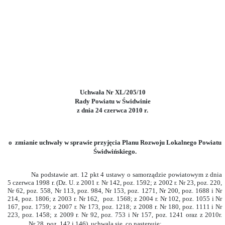
Uchwała Nr XL/205/10
Rady Powiatu w Świdwinie
z dnia 24 czerwca 2010 r.
o zmianie uchwały w sprawie przyjęcia Planu Rozwoju Lokalnego Powiatu
Świdwińskiego.
Na podstawie art. 12 pkt 4 ustawy o samorządzie powiatowym z dnia
5 czerwca 1998 r. (Dz. U. z 2001 r. Nr 142, poz. 1592; z 2002 r. Nr 23, poz. 220,
Nr 62, poz. 558, Nr 113, poz. 984, Nr 153, poz. 1271, Nr 200, poz. 1688 i Nr
214, poz. 1806; z 2003 r. Nr 162, poz. 1568; z 2004 r. Nr 102, poz. 1055 i Nr
167, poz. 1759; z 2007 r. Nr 173, poz. 1218; z 2008 r. Nr 180, poz. 1111 i Nr
223, poz. 1458; z 2009 r. Nr 92, poz. 753 i Nr 157, poz. 1241 oraz z 2010r.
Nr 28, poz. 142 i 146), uchwala się, co następuje: