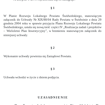
§ 1
W Planie Rozwoju Lokalnego Powiatu Świdwińskiego, stanowiącym
załącznik do Uchwały Nr XIX/88/04 Rady Powiatu w Świdwinie z dnia 29
grudnia 2004 roku w sprawie przyjęcia Planu Rozwoju Lokalnego Powiatu
Świdwińskiego, ustala się nową treść części IV „Realizacja zadań i projektów
– Wieloletni Plan Inwestycyjny”, w brzmieniu stanowiącym załącznik do
niniejszej uchwały.
§ 2
Wykonanie uchwały powierza się Zarządowi Powiatu.
§ 3
Uchwała wchodzi w życie z dniem podjęcia.
U Z A S A D N I E N I E