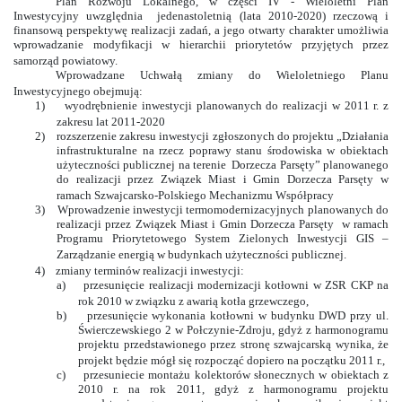
Plan Rozwoju Lokalnego, w części IV - Wieloletni Plan
Inwestycyjny uwzględnia jedenastoletnią (lata 2010-2020) rzeczową i
finansową perspektywę realizacji zadań, a jego otwarty charakter umożliwia
wprowadzanie modyfikacji w hierarchii priorytetów przyjętych przez
samorząd powiatowy.
Wprowadzane Uchwałą zmiany do Wieloletniego Planu
Inwestycyjnego obejmują:
1)
wyodrębnienie inwestycji planowanych do realizacji w 2011 r. z
zakresu lat 2011-2020
2)
rozszerzenie zakresu inwestycji zgłoszonych do projektu „Działania
infrastrukturalne na rzecz poprawy stanu środowiska w obiektach
użyteczności publicznej na terenie Dorzecza Parsęty” planowanego
do realizacji przez Związek Miast i Gmin Dorzecza Parsęty w
ramach Szwajcarsko-Polskiego Mechanizmu Współpracy
3)
Wprowadzenie inwestycji termomodernizacyjnych planowanych do
realizacji przez Związek Miast i Gmin Dorzecza Parsęty w ramach
Programu Priorytetowego System Zielonych Inwestycji GIS –
Zarządzanie energią w budynkach użyteczności publicznej.
4)
zmiany terminów realizacji inwestycji:
a)
przesunięcie realizacji modernizacji kotłowni w ZSR CKP na
rok 2010 w związku z awarią kotła grzewczego,
b)
przesunięcie wykonania kotłowni w budynku DWD przy ul.
Świerczewskiego 2 w Połczynie-Zdroju, gdyż z harmonogramu
projektu przedstawionego przez stronę szwajcarską wynika, że
projekt będzie mógł się rozpocząć dopiero na początku 2011 r.,
c)
przesuniecie montażu kolektorów słonecznych w obiektach z
2010 r. na rok 2011, gdyż z harmonogramu projektu