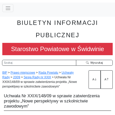
BIULETYN INFORMACJI
PUBLICZNEJ
Starostwo Powiatowe w Świdwinie
Szukaj
Wyszukaj
BIP
>
Prawo miejscowe
>
Rada Powiatu
>
Uchwały
Rady
>
2009
>
Sesja Rady nr XXIX
>
Uchwała Nr
A
A
XXIX/148/09 w sprawie zatwierdzenia projektu „Nowe
perspektywy w szkolnictwie zawodowym”
Uchwała Nr XXIX/148/09 w sprawie zatwierdzenia
projektu „Nowe perspektywy w szkolnictwie
zawodowym”