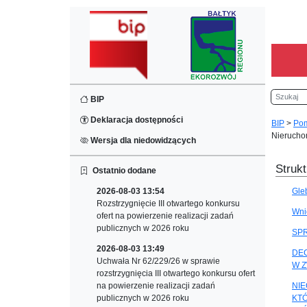
Szukaj
BIP
Deklaracja dostępności
BIP
>
Pom
Nierucho
Wersja dla niedowidzących
Strukt
Ostatnio dodane
2026-08-03 13:54
Gle
Rozstrzygnięcie III otwartego konkursu
Wni
ofert na powierzenie realizacji zadań
publicznych w 2026 roku
SP
2026-08-03 13:49
DE
Uchwała Nr 62/229/26 w sprawie
W Z
rozstrzygnięcia III otwartego konkursu ofert
na powierzenie realizacji zadań
NIE
publicznych w 2026 roku
KT