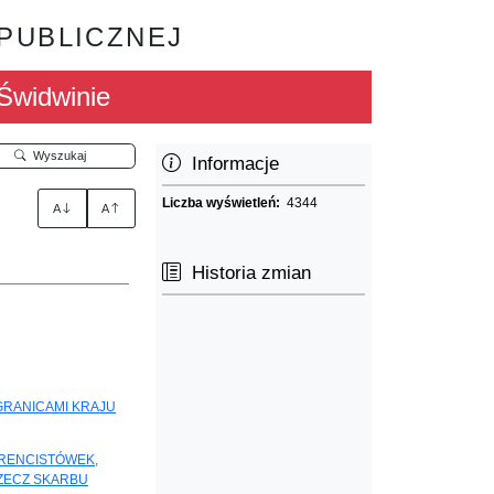
 PUBLICZNEJ
Świdwinie
Wyszukaj
Informacje
Liczba wyświetleń:
4344
A
A
Historia zmian
GRANICAMI KRAJU
 RENCISTÓWEK,
ZECZ SKARBU