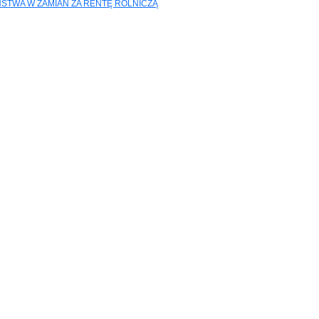
STWA W ZAMIAN ZA RENTĘ ROLNICZĄ