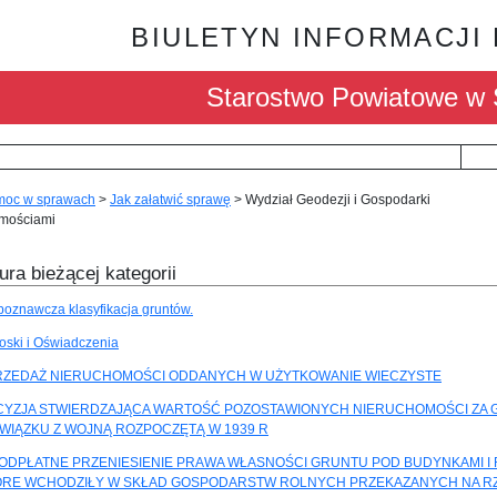
BIULETYN INFORMACJI
Starostwo Powiatowe w 
oc w sprawach
>
Jak załatwić sprawę
>
Wydział Geodezji i Gospodarki
mościami
ura bieżącej kategorii
boznawcza klasyfikacja gruntów.
oski i Oświadczenia
RZEDAŻ NIERUCHOMOŚCI ODDANYCH W UŻYTKOWANIE WIECZYSTE
CYZJA STWIERDZAJĄCA WARTOŚĆ POZOSTAWIONYCH NIERUCHOMOŚCI ZA 
WIĄZKU Z WOJNĄ ROZPOCZĘTĄ W 1939 R
ODPŁATNE PRZENIESIENIE PRAWA WŁASNOŚCI GRUNTU POD BUDYNKAMI I
ÓRE WCHODZIŁY W SKŁAD GOSPODARSTW ROLNYCH PRZEKAZANYCH NA R