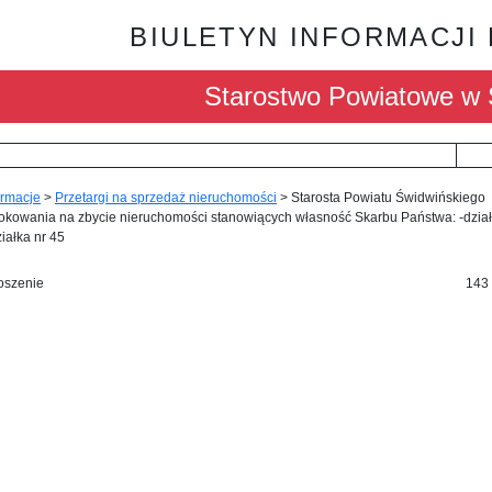
BIULETYN INFORMACJI
Starostwo Powiatowe w 
ormacje
>
Przetargi na sprzedaż nieruchomości
>
Starosta Powiatu Świdwińskiego
rokowania na zbycie nieruchomości stanowiących własność Skarbu Państwa: -dzia
ziałka nr 45
oszenie
143