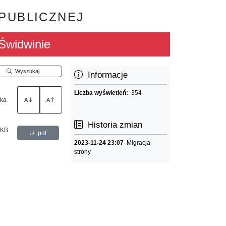
 PUBLICZNEJ
Świdwinie
Wyszukaj
Informacje
Liczba wyświetleń:
354
łka
A
A
Historia zmian
 KB
pdf
2023-11-24 23:07
Migracja
strony