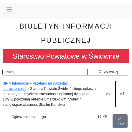
BIULETYN INFORMACJI
PUBLICZNEJ
Starostwo Powiatowe w Świdwinie
Szukaj
Wyszukaj
BIP
>
Informacje
>
Przetargi na sprzedaż
nieruchomości
>
Starosta Powiatu Świdwińskiego ogłasza
I przetarg na zbycie nieruchomości opisanej działką nr
A
A
10/2 w położonej obrębie Smardzko gm. Świdwin
stanowiącej własność Skarbu Państwa
Ogłoszenie przetargu
17 KB
docx