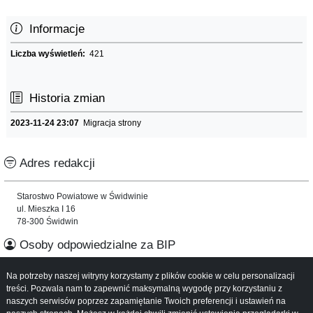
Informacje
Liczba wyświetleń:
421
Historia zmian
2023-11-24 23:07
Migracja strony
Adres redakcji
Starostwo Powiatowe w Świdwinie
ul. Mieszka I 16
78-300 Świdwin
Osoby odpowiedzialne za BIP
Na potrzeby naszej witryny korzystamy z plików cookie w celu personalizacji
Informacje o serwisie
treści. Pozwala nam to zapewnić maksymalną wygodę przy korzystaniu z
naszych serwisów poprzez zapamiętanie Twoich preferencji i ustawień na