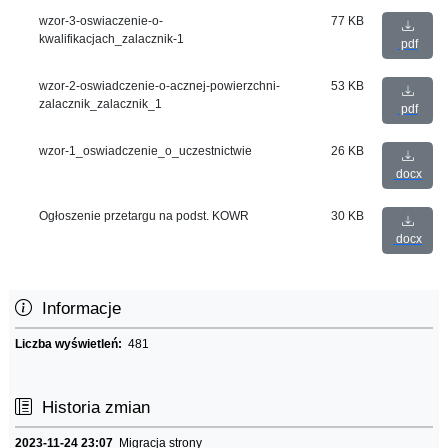
wzor-3-oswiaczenie-o-
77 KB
kwalifikacjach_zalacznik-1
pdf
wzor-2-oswiadczenie-o-acznej-powierzchni-
53 KB
zalacznik_zalacznik_1
pdf
wzor-1_oswiadczenie_o_uczestnictwie
26 KB
docx
Ogłoszenie przetargu na podst. KOWR
30 KB
docx
Informacje
Liczba wyświetleń:
481
Historia zmian
2023-11-24 23:07
Migracja strony