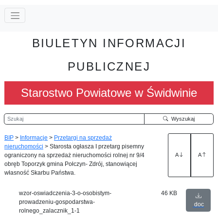
BIULETYN INFORMACJI
PUBLICZNEJ
Starostwo Powiatowe w Świdwinie
Szukaj
Wyszukaj
BIP
>
Informacje
>
Przetargi na sprzedaż
nieruchomości
>
Starosta ogłasza I przetarg pisemny
ograniczony na sprzedaż nieruchomości rolnej nr 9/4
A
A
obręb Toporzyk gmina Połczyn- Zdrój, stanowiącej
własność Skarbu Państwa.
wzor-oswiadczenia-3-o-osobistym-
46 KB
prowadzeniu-gospodarstwa-
doc
rolnego_zalacznik_1-1