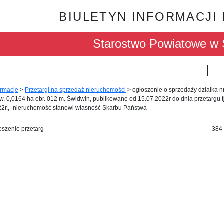
BIULETYN INFORMACJI
Starostwo Powiatowe w 
ormacje
>
Przetargi na sprzedaż nieruchomości
>
ogłoszenie o sprzedaży działka n
w. 0,0164 ha obr. 012 m. Świdwin, publikowane od 15.07.2022r do dnia przetargu tj
22r., -nieruchomość stanowi własność Skarbu Państwa
oszenie przetarg
384