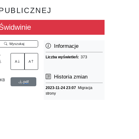
 PUBLICZNEJ
Świdwinie
Wyszukaj
Informacje
r
Liczba wyświetleń:
373
.
A
A
Historia zmian
 KB
pdf
2023-11-24 23:07
Migracja
strony