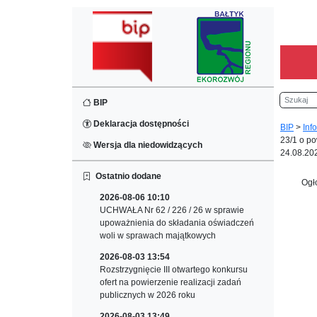
Szukaj
BIP
Deklaracja dostępności
BIP
>
Inf
23/1 o po
Wersja dla niedowidzących
24.08.20
Ostatnio dodane
Ogł
2026-08-06 10:10
UCHWAŁA Nr 62 / 226 / 26 w sprawie
upoważnienia do składania oświadczeń
woli w sprawach majątkowych
2026-08-03 13:54
Rozstrzygnięcie III otwartego konkursu
ofert na powierzenie realizacji zadań
publicznych w 2026 roku
2026-08-03 13:49