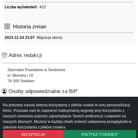
Liczba wyświetleń:
422
Historia zmian
2023-11-24 23:07
Migracja strony
Adres redakcji
Starostwo Powiatowe w Świdwinie
ul. Mieszka I 16
78-300 Świdwin
Osoby odpowiedzialne za BIP
Na potrzeby naszej witryny korzystamy z plików cookie w celu personalizacji
Informacje o serwisie
treści. Pozwala nam to zapewnić maksymalną wygodę przy korzystaniu z
naszych serwisów poprzez zapamiętanie Twoich preferencji i ustawień na
Mapa serwisu
naszych stronach. Możesz w każdej chwili zmienić ustawienia przeglądarki w
Instrukcja obsługi
zakresie korzystania z plików cookies.
AKCEPTACJA
POLTYKA "COOKIES"