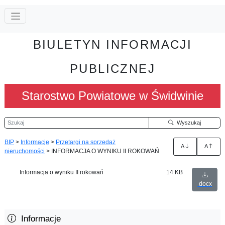
BIULETYN INFORMACJI
PUBLICZNEJ
Starostwo Powiatowe w Świdwinie
Szukaj
Wyszukaj
BIP
>
Informacje
>
Przetargi na sprzedaż
A
A
nieruchomości
>
INFORMACJA O WYNIKU II ROKOWAŃ
Informacja o wyniku II rokowań
14 KB
docx
Informacje