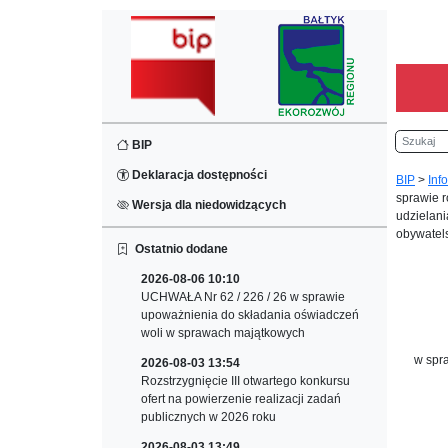
Szukaj
BIP
Deklaracja dostępności
BIP
>
Inf
sprawie r
Wersja dla niedowidzących
udzielani
obywatels
Ostatnio dodane
2026-08-06 10:10
UCHWAŁA Nr 62 / 226 / 26 w sprawie
upoważnienia do składania oświadczeń
woli w sprawach majątkowych
w spra
2026-08-03 13:54
Rozstrzygnięcie III otwartego konkursu
ofert na powierzenie realizacji zadań
publicznych w 2026 roku
2026-08-03 13:49