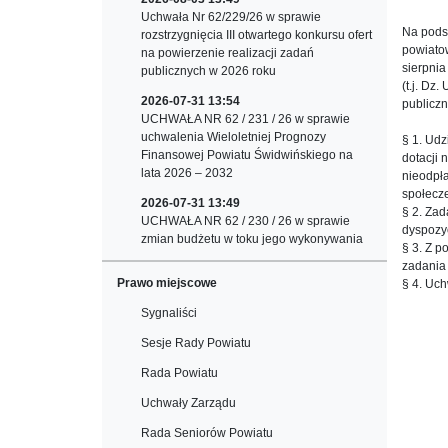
Uchwała Nr 62/229/26 w sprawie
Na podst
rozstrzygnięcia III otwartego konkursu ofert
powiatow
na powierzenie realizacji zadań
sierpnia
publicznych w 2026 roku
(t.j. Dz.
2026-07-31 13:54
publiczn
UCHWAŁA NR 62 / 231 / 26 w sprawie
uchwalenia Wieloletniej Prognozy
§ 1. Udz
Finansowej Powiatu Świdwińskiego na
dotacji 
lata 2026 – 2032
nieodpł
społecz
2026-07-31 13:49
§ 2. Zad
UCHWAŁA NR 62 / 230 / 26 w sprawie
dyspozy
zmian budżetu w toku jego wykonywania
§ 3. Z 
zadania 
Prawo miejscowe
§ 4. Uch
Sygnaliści
Sesje Rady Powiatu
Rada Powiatu
Uchwały Zarządu
Rada Seniorów Powiatu