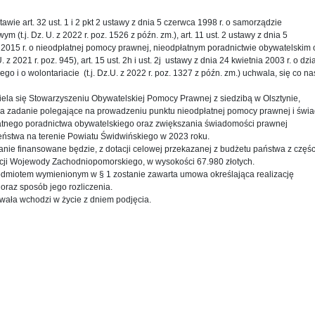
awie art. 32 ust. 1 i 2 pkt 2 ustawy z dnia 5 czerwca 1998 r. o samorządzie
ym (t.j. Dz. U. z 2022 r. poz. 1526 z późn. zm.), art. 11 ust. 2 ustawy z dnia 5
 2015 r. o nieodpłatnej pomocy prawnej, nieodpłatnym poradnictwie obywatelskim 
 U. z 2021 r. poz. 945), art. 15 ust. 2h i ust. 2j ustawy z dnia 24 kwietnia 2003 r. o dz
ego i o wolontariacie (t.j. Dz.U. z 2022 r. poz. 1327 z późn. zm.) uchwala, się co na
iela się Stowarzyszeniu Obywatelskiej Pomocy Prawnej z siedzibą w Olsztynie,
na zadanie polegające na prowadzeniu punktu nieodpłatnej pomocy prawnej i świ
atnego poradnictwa obywatelskiego oraz zwiększania świadomości prawnej
eństwa na terenie Powiatu Świdwińskiego w 2023 roku.
anie finansowane będzie, z dotacji celowej przekazanej z budżetu państwa z częś
cji Wojewody Zachodniopomorskiego, w wysokości 67.980 złotych.
podmiotem wymienionym w § 1 zostanie zawarta umowa określająca realizację
oraz sposób jego rozliczenia.
wała wchodzi w życie z dniem podjęcia.