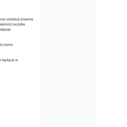
oraz edukacji prawnej
iałalności pożytku
stępuje:
ad-czeniu
ci będącej w